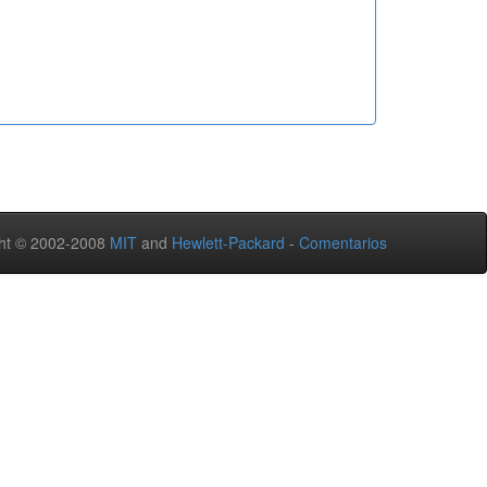
ht © 2002-2008
MIT
and
Hewlett-Packard
-
Comentarios