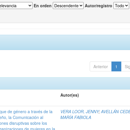
En orden
Autor/registro
Anterior
1
Si
Autor(es)
que de género a través de la
VERA LOOR, JENNY
;
AVELLÁN CED
seño, la Comunicación al
MARÍA FABIOLA
ones disruptivas sobre los
rganizaciones de mujeres en la