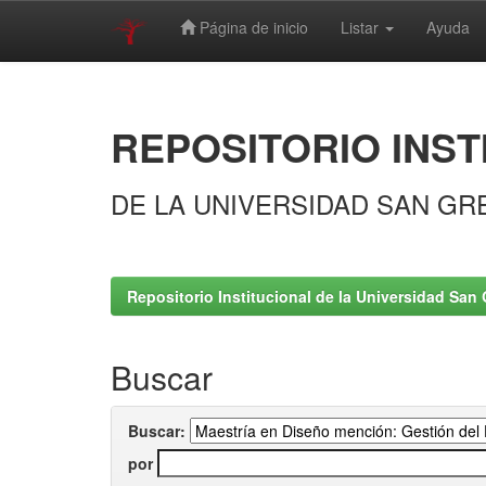
Página de inicio
Listar
Ayuda
Skip
navigation
REPOSITORIO INST
DE LA UNIVERSIDAD SAN GR
Repositorio Institucional de la Universidad San 
Buscar
Buscar:
por