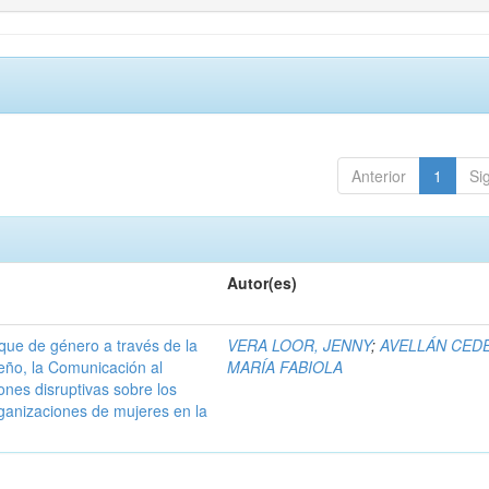
Anterior
1
Si
Autor(es)
que de género a través de la
VERA LOOR, JENNY
;
AVELLÁN CED
seño, la Comunicación al
MARÍA FABIOLA
ones disruptivas sobre los
rganizaciones de mujeres en la