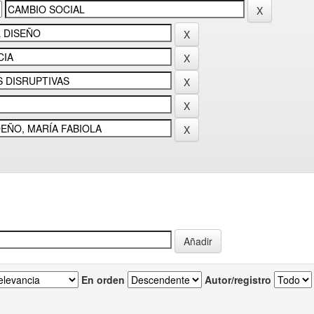
En orden
Autor/registro