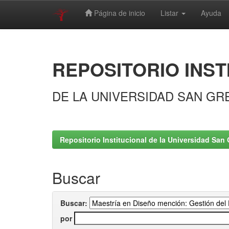
Página de inicio
Listar
Ayuda
Skip
navigation
REPOSITORIO INST
DE LA UNIVERSIDAD SAN GR
Repositorio Institucional de la Universidad San 
Buscar
Buscar:
por