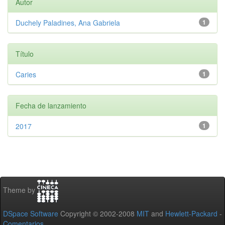
Autor
Duchely Paladines, Ana Gabriela
1
Título
Caries
1
Fecha de lanzamiento
2017
1
Theme by
DSpace Software
Copyright © 2002-2008
MIT
and
Hewlett-Packard
-
Comentarios