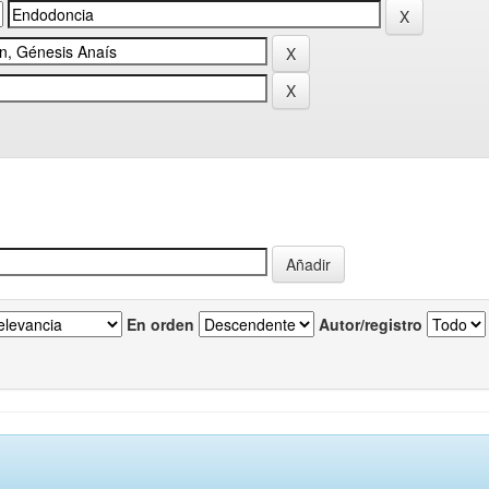
En orden
Autor/registro