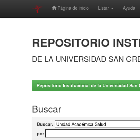
Página de inicio
Listar
Ayuda
Skip
navigation
REPOSITORIO INST
DE LA UNIVERSIDAD SAN GR
Repositorio Institucional de la Universidad San 
Buscar
Buscar:
por