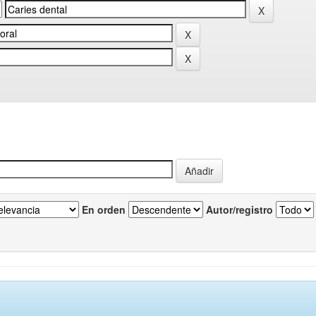
En orden
Autor/registro