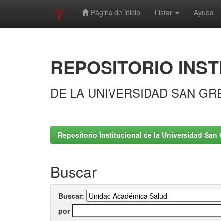
Página de inicio
Listar
Ayuda
Skip
navigation
REPOSITORIO INST
DE LA UNIVERSIDAD SAN GR
Repositorio Institucional de la Universidad San 
Buscar
Buscar:
por