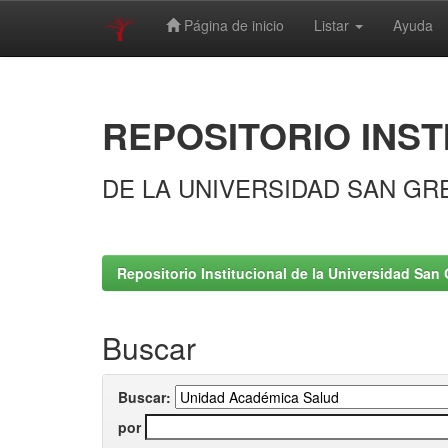
Página de inicio
Listar
Ayuda
Skip
navigation
REPOSITORIO INST
DE LA UNIVERSIDAD SAN GR
Repositorio Institucional de la Universidad San 
Buscar
Buscar:
por