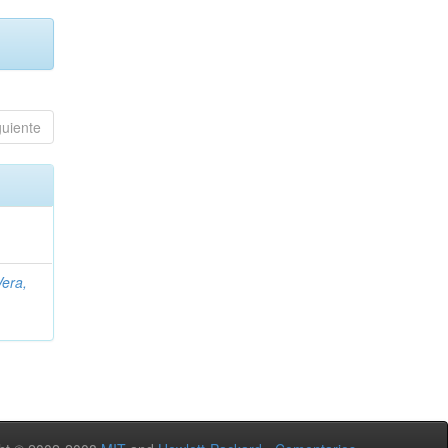
guiente
Vera,