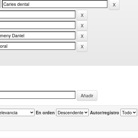
En orden
Autor/registro