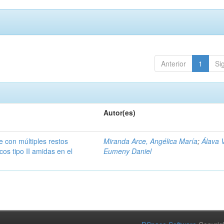
Anterior
1
Si
Autor(es)
te con múltiples restos
Miranda Arce, Angélica María
;
Álava 
cos tipo II amidas en el
Eumeny Daniel