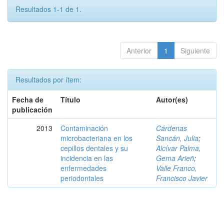
Resultados 1-1 de 1.
Anterior
1
Siguiente
Resultados por ítem:
Fecha de
Título
Autor(es)
publicación
2013
Contaminación
Cárdenas
microbacteriana en los
Sancán, Julia
;
cepillos dentales y su
Alcívar Palma,
incidencia en las
Gema Arieñ
;
enfermedades
Valle Franco,
periodontales
Francisco Javier