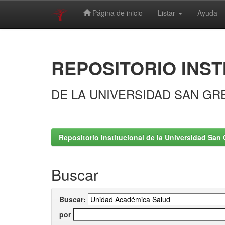
Página de inicio
Listar
Ayuda
Skip
navigation
REPOSITORIO INST
DE LA UNIVERSIDAD SAN GR
Repositorio Institucional de la Universidad San 
Buscar
Buscar:
por