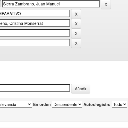
En orden
Autor/registro