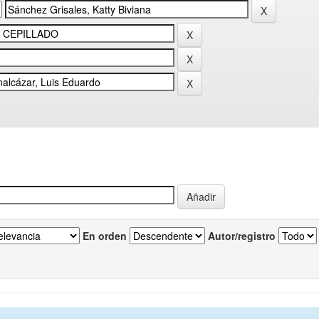
En orden
Autor/registro