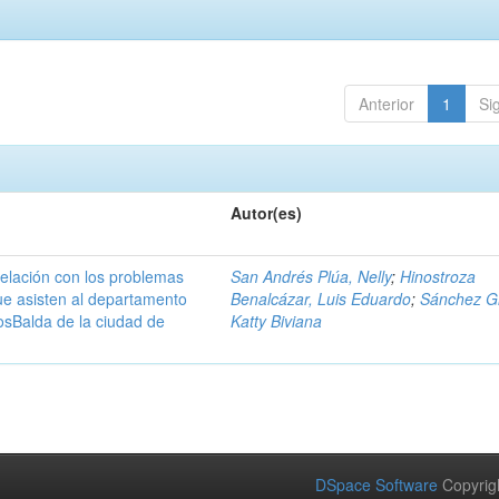
Anterior
1
Si
Autor(es)
 relación con los problemas
San Andrés Plúa, Nelly
;
Hinostroza
e asisten al departamento
Benalcázar, Luis Eduardo
;
Sánchez Gr
losBalda de la ciudad de
Katty Biviana
DSpace Software
Copyrig