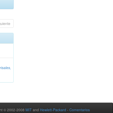
guiente
isales,
ht © 2002-2008
MIT
and
Hewlett-Packard
-
Comentarios