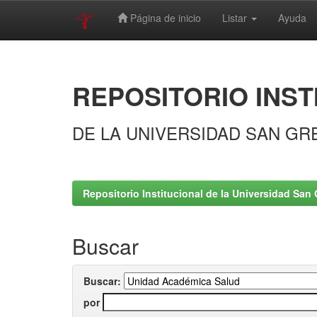
Página de inicio
Listar
Ayuda
Skip
navigation
REPOSITORIO INST
DE LA UNIVERSIDAD SAN GR
Repositorio Institucional de la Universidad San 
Buscar
Buscar:
por