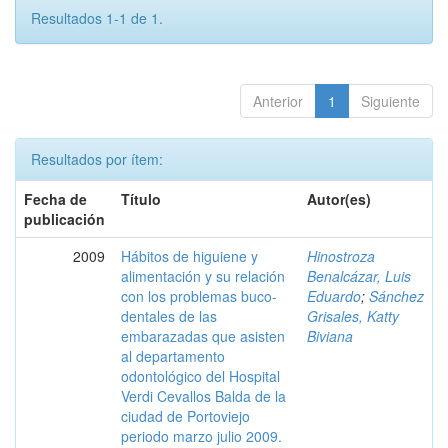
Resultados 1-1 de 1.
Anterior
1
Siguiente
Resultados por ítem:
Fecha de
Título
Autor(es)
publicación
2009
Hábitos de higuiene y
Hinostroza
alimentación y su relación
Benalcázar, Luis
con los problemas buco-
Eduardo
;
Sánchez
dentales de las
Grisales, Katty
embarazadas que asisten
Biviana
al departamento
odontológico del Hospital
Verdi Cevallos Balda de la
ciudad de Portoviejo
periodo marzo julio 2009.