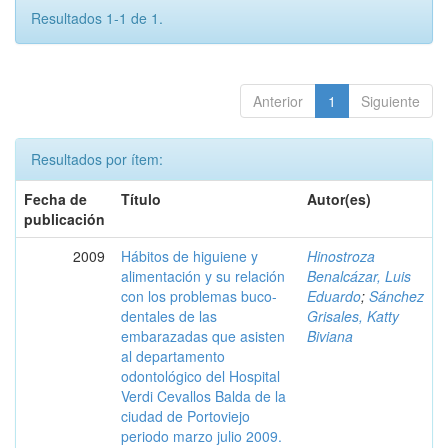
Resultados 1-1 de 1.
Anterior
1
Siguiente
Resultados por ítem:
Fecha de
Título
Autor(es)
publicación
2009
Hábitos de higuiene y
Hinostroza
alimentación y su relación
Benalcázar, Luis
con los problemas buco-
Eduardo
;
Sánchez
dentales de las
Grisales, Katty
embarazadas que asisten
Biviana
al departamento
odontológico del Hospital
Verdi Cevallos Balda de la
ciudad de Portoviejo
periodo marzo julio 2009.