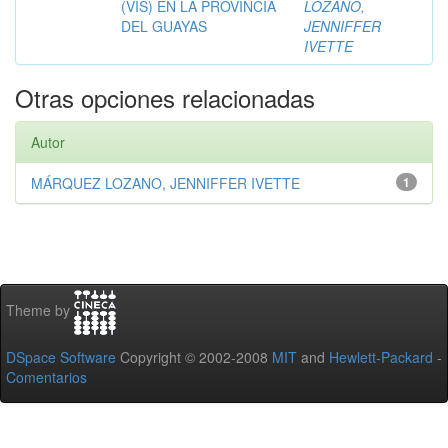
(VIS) EN LA PROVINCIA
LOZANO,
DEL GUAYAS
JENNIFFER
IVETTE
Otras opciones relacionadas
Autor
MÁRQUEZ LOZANO, JENNIFFER IVETTE
1
Theme by
DSpace Software
Copyright © 2002-2008
MIT
and
Hewlett-Packard
-
Comentarios