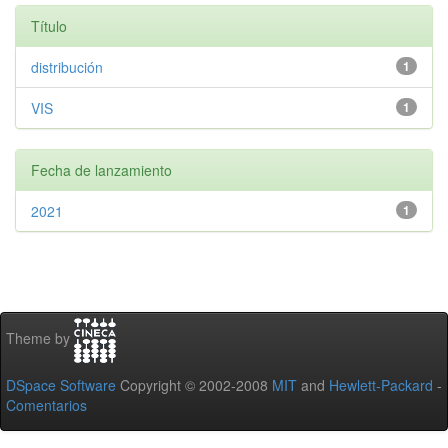
Título
distribución
1
VIS
1
Fecha de lanzamiento
2021
1
Theme by
DSpace Software
Copyright © 2002-2008
MIT
and
Hewlett-Packard
-
Comentarios