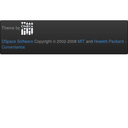
Theme by
DSpace Software
Copyright © 2002-2008
MIT
and
Hewlett-Packard
-
Comentarios