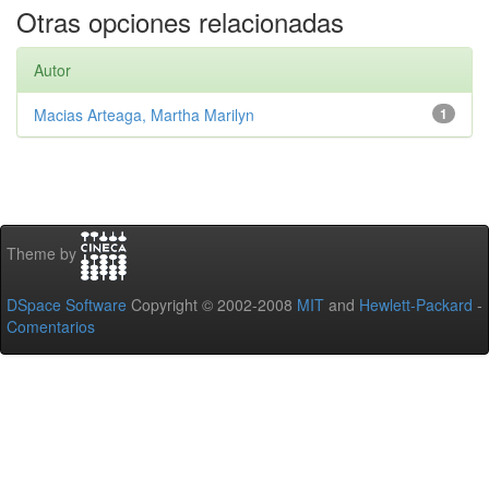
Otras opciones relacionadas
Autor
Macias Arteaga, Martha Marilyn
1
Theme by
DSpace Software
Copyright © 2002-2008
MIT
and
Hewlett-Packard
-
Comentarios