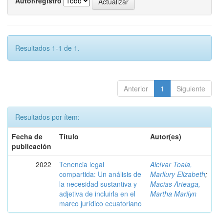
Autor/registro
Resultados 1-1 de 1.
Anterior
1
Siguiente
Resultados por ítem:
Fecha de
Título
Autor(es)
publicación
2022
Tenencia legal
Alcívar Toala,
compartida: Un análisis de
Marllury Elizabeth
;
la necesidad sustantiva y
Macias Arteaga,
adjetiva de incluirla en el
Martha Marilyn
marco jurídico ecuatoriano