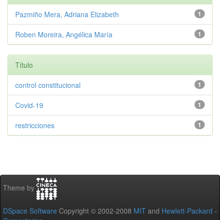
Pazmiño Mera, Adriana Elizabeth
1
Roben Moreira, Angélica María
1
Título
control constitucional
1
Covid-19
1
restricciones
1
Theme by
DSpace Software
Copyright © 2002-2008
MIT
and
Hewlett-Packard
-