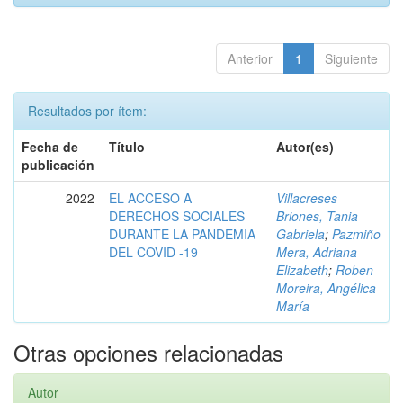
Anterior
1
Siguiente
Resultados por ítem:
Fecha de
Título
Autor(es)
publicación
2022
EL ACCESO A
Villacreses
DERECHOS SOCIALES
Briones, Tania
DURANTE LA PANDEMIA
Gabriela
;
Pazmiño
DEL COVID -19
Mera, Adriana
Elizabeth
;
Roben
Moreira, Angélica
María
Otras opciones relacionadas
Autor