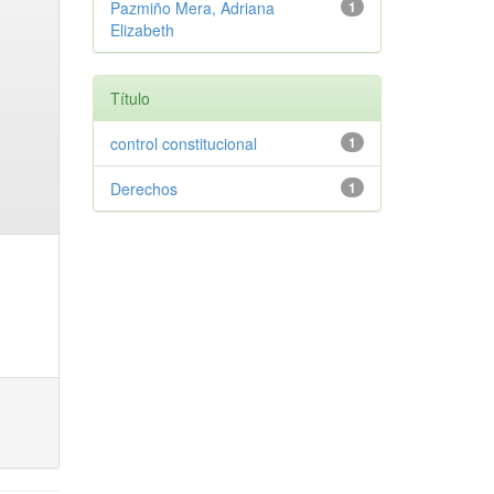
Pazmiño Mera, Adriana
1
Elizabeth
Título
control constitucional
1
Derechos
1