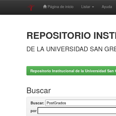
Página de inicio
Listar
Ayuda
Skip
navigation
REPOSITORIO INST
DE LA UNIVERSIDAD SAN GR
Repositorio Institucional de la Universidad San 
Buscar
Buscar:
por