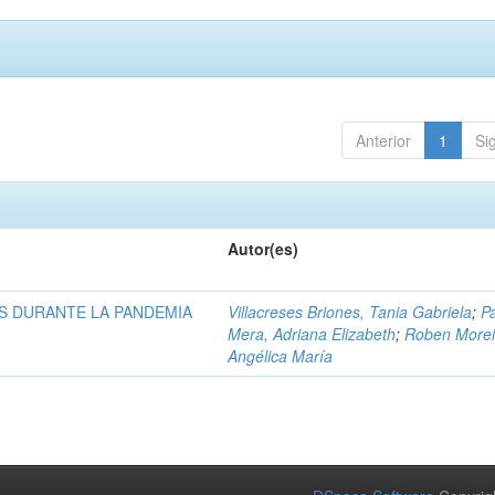
Anterior
1
Si
Autor(es)
S DURANTE LA PANDEMIA
Villacreses Briones, Tania Gabriela
;
P
Mera, Adriana Elizabeth
;
Roben Morei
Angélica María