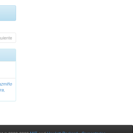
guiente
azmiño
ra,