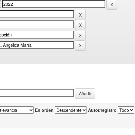
En orden
Autor/registro