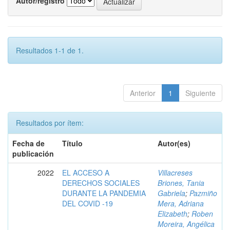
Autor/registro
Resultados 1-1 de 1.
Anterior
1
Siguiente
Resultados por ítem:
Fecha de
Título
Autor(es)
publicación
2022
EL ACCESO A
Villacreses
DERECHOS SOCIALES
Briones, Tania
DURANTE LA PANDEMIA
Gabriela
;
Pazmiño
DEL COVID -19
Mera, Adriana
Elizabeth
;
Roben
Moreira, Angélica