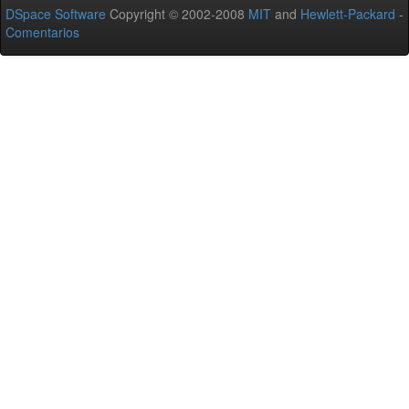
DSpace Software
Copyright © 2002-2008
MIT
and
Hewlett-Packard
-
Comentarios