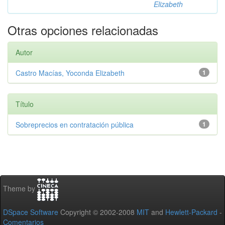
Elizabeth
Otras opciones relacionadas
Autor
Castro Macías, Yoconda Elizabeth
1
Título
Sobreprecios en contratación pública
1
Theme by
DSpace Software
Copyright © 2002-2008
MIT
and
Hewlett-Packard
-
Comentarios