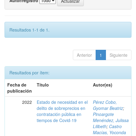
Autor/registro
Resultados 1-1 de 1.
Anterior
1
Siguiente
Resultados por ítem:
Fecha de
Título
Autor(es)
publicación
2022
Estado de necesidad en el
Pérez Cobo,
delito de sobreprecios en
Gyomar Beatriz
;
contratación pública en
Pinoargote
tiempos de Covid-19
Menéndez, Julissa
Lilibeth
;
Castro
Macías, Yoconda