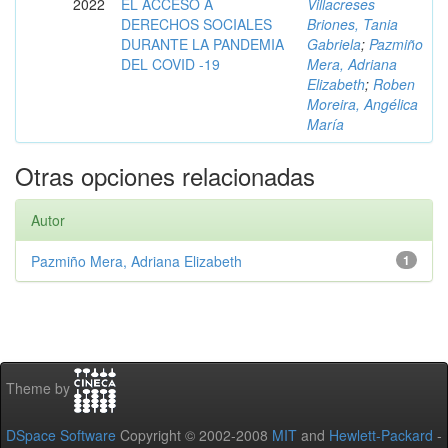
2022
EL ACCESO A
Villacreses
DERECHOS SOCIALES
Briones, Tania
DURANTE LA PANDEMIA
Gabriela
;
Pazmiño
DEL COVID -19
Mera, Adriana
Elizabeth
;
Roben
Moreira, Angélica
María
Otras opciones relacionadas
Autor
Pazmiño Mera, Adriana Elizabeth
1
Theme by
DSpace Software
Copyright © 2002-2008
MIT
and
Hewlett-Packard
-