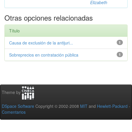
Elizabeth
Otras opciones relacionadas
Título
Causa de exclusión de la antijuri...
1
Sobreprecios en contratación pública
1
Theme by
DSpace Software
Copyright © 2002-2008
MIT
and
Hewlett-Packard
-
Comentarios