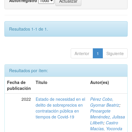
Autor/registro
Resultados 1-1 de 1.
Anterior
1
Siguiente
Resultados por ítem:
Fecha de
Título
Autor(es)
publicación
2022
Estado de necesidad en el
Pérez Cobo,
delito de sobreprecios en
Gyomar Beatriz
;
contratación pública en
Pinoargote
tiempos de Covid-19
Menéndez, Julissa
Lilibeth
;
Castro
Macías, Yoconda