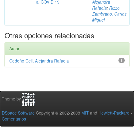
al COVID 19
Alejandra
Rafaela
;
Rizzo
Zambrano, Carlos
Miguel
Otras opciones relacionadas
Autor
Cedeño Celi, Alejandra Rafaela
1
Theme by
DSpace Software
Copyright © 2002-2008
MIT
and
Hewlett-Packard
-
Comentarios