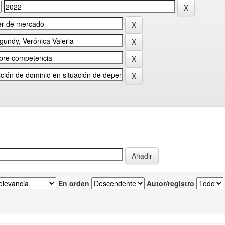
En orden
Autor/registro