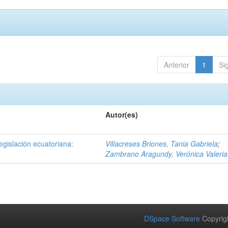
Anterior
1
Si
Autor(es)
egislación ecuatoriana:
Villacreses Briones, Tania Gabriela
;
Zambrano Aragundy, Verónica Valeria
DSpace Software
Copyrig