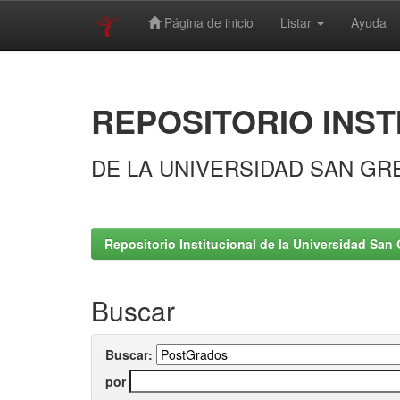
Página de inicio
Listar
Ayuda
Skip
navigation
REPOSITORIO INST
DE LA UNIVERSIDAD SAN GR
Repositorio Institucional de la Universidad San 
Buscar
Buscar:
por