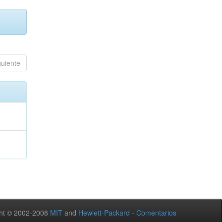
guiente
ht © 2002-2008
MIT
and
Hewlett-Packard
-
Comentarios