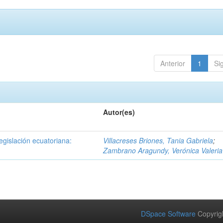
Anterior
1
Si
Autor(es)
egislación ecuatoriana:
Villacreses Briones, Tania Gabriela
;
Zambrano Aragundy, Verónica Valeria
DSpace Software
Copyrig