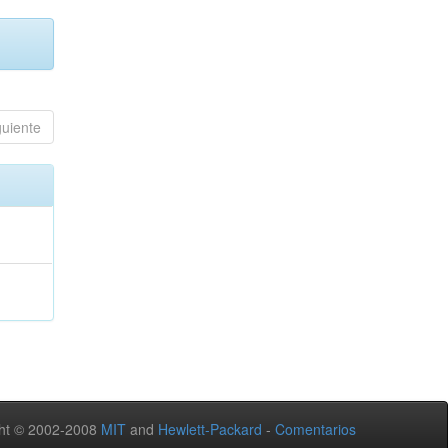
guiente
ht © 2002-2008
MIT
and
Hewlett-Packard
-
Comentarios