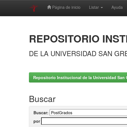
Página de inicio
Listar
Ayuda
Skip
navigation
REPOSITORIO INST
DE LA UNIVERSIDAD SAN GR
Repositorio Institucional de la Universidad San 
Buscar
Buscar:
por