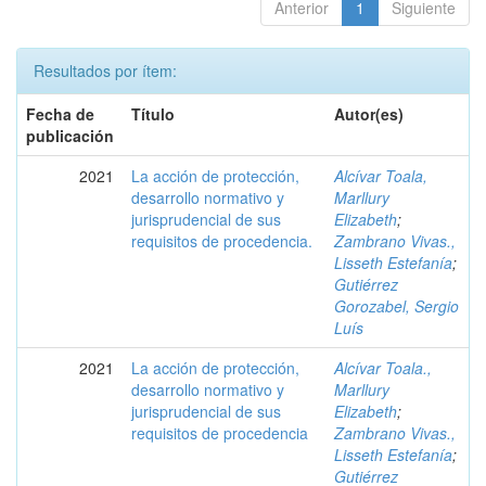
Anterior
1
Siguiente
Resultados por ítem:
Fecha de
Título
Autor(es)
publicación
2021
La acción de protección,
Alcívar Toala,
desarrollo normativo y
Marllury
jurisprudencial de sus
Elizabeth
;
requisitos de procedencia.
Zambrano Vivas.,
Lisseth Estefanía
;
Gutiérrez
Gorozabel, Sergio
Luís
2021
La acción de protección,
Alcívar Toala.,
desarrollo normativo y
Marllury
jurisprudencial de sus
Elizabeth
;
requisitos de procedencia
Zambrano Vivas.,
Lisseth Estefanía
;
Gutiérrez