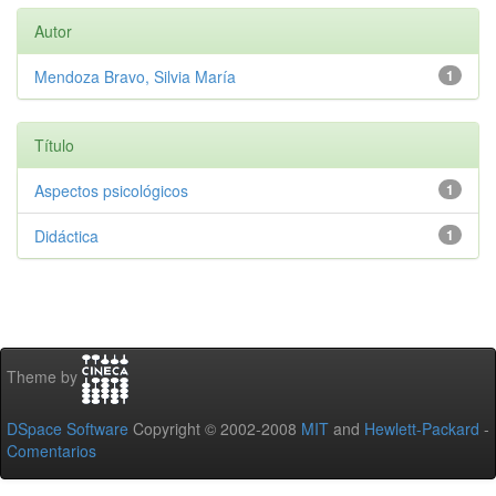
Autor
Mendoza Bravo, Silvia María
1
Título
Aspectos psicológicos
1
Didáctica
1
Theme by
DSpace Software
Copyright © 2002-2008
MIT
and
Hewlett-Packard
-
Comentarios