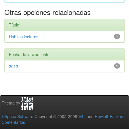
Otras opciones relacionadas
Título
Hábitos lectores
1
Fecha de lanzamiento
2012
1
Theme by
DSpace Software
Copyright © 2002-2008
MIT
and
Hewlett-Packard
-
Comentarios