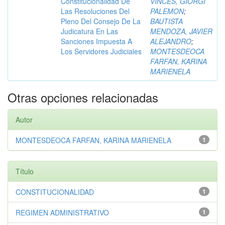
Constitucionalidad De
VINCES, GIORGI
Las Resoluciones Del
PALEMON
;
Pleno Del Consejo De La
BAUTISTA
Judicatura En Las
MENDOZA, JAVIER
Sanciones Impuesta A
ALEJANDRO
;
Los Servidores Judiciales
MONTESDEOCA
FARFAN, KARINA
MARIENELA
Otras opciones relacionadas
Autor
MONTESDEOCA FARFAN, KARINA MARIENELA
1
Título
CONSTITUCIONALIDAD
1
REGIMEN ADMINISTRATIVO
1