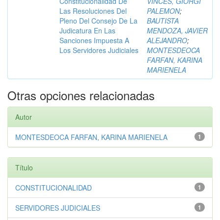
Constitucionalidad De
VINCES, GIORGI
Las Resoluciones Del
PALEMON
;
Pleno Del Consejo De La
BAUTISTA
Judicatura En Las
MENDOZA, JAVIER
Sanciones Impuesta A
ALEJANDRO
;
Los Servidores Judiciales
MONTESDEOCA
FARFAN, KARINA
MARIENELA
Otras opciones relacionadas
Autor
MONTESDEOCA FARFAN, KARINA MARIENELA
1
Título
CONSTITUCIONALIDAD
1
SERVIDORES JUDICIALES
1