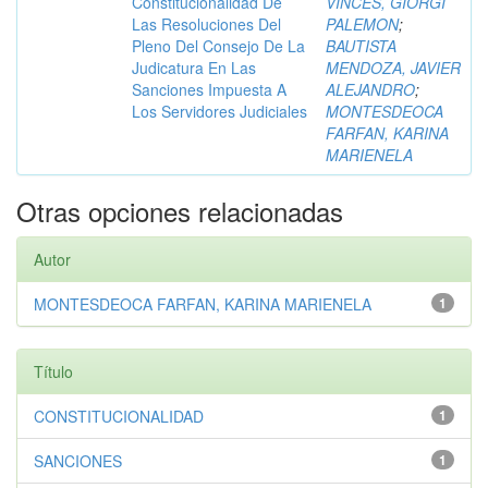
Constitucionalidad De
VINCES, GIORGI
Las Resoluciones Del
PALEMON
;
Pleno Del Consejo De La
BAUTISTA
Judicatura En Las
MENDOZA, JAVIER
Sanciones Impuesta A
ALEJANDRO
;
Los Servidores Judiciales
MONTESDEOCA
FARFAN, KARINA
MARIENELA
Otras opciones relacionadas
Autor
MONTESDEOCA FARFAN, KARINA MARIENELA
1
Título
CONSTITUCIONALIDAD
1
SANCIONES
1