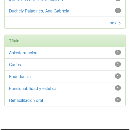
Duchely Paladines, Ana Gabriela
1
next >
Título
Apicoformación
1
Caries
1
Endodoncia
1
Funcionabilidad y estética
1
Rehabilitación oral
1