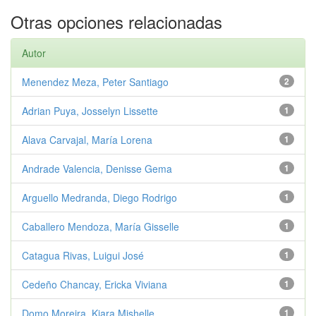
Otras opciones relacionadas
Autor
Menendez Meza, Peter Santiago
2
Adrian Puya, Josselyn Lissette
1
Alava Carvajal, María Lorena
1
Andrade Valencia, Denisse Gema
1
Arguello Medranda, Diego Rodrigo
1
Caballero Mendoza, María Gisselle
1
Catagua Rivas, Luigui José
1
Cedeño Chancay, Ericka Viviana
1
Domo Moreira, Kiara Mishelle
1