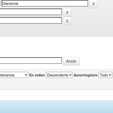
En orden
Autor/registro