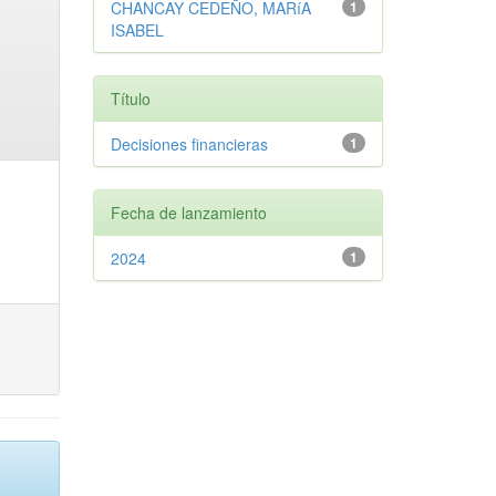
CHANCAY CEDEÑO, MARíA
1
ISABEL
Título
Decisiones financieras
1
Fecha de lanzamiento
2024
1