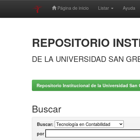
Página de inicio
Listar
Ayuda
Skip
navigation
REPOSITORIO INST
DE LA UNIVERSIDAD SAN GR
Repositorio Institucional de la Universidad San 
Buscar
Buscar:
por