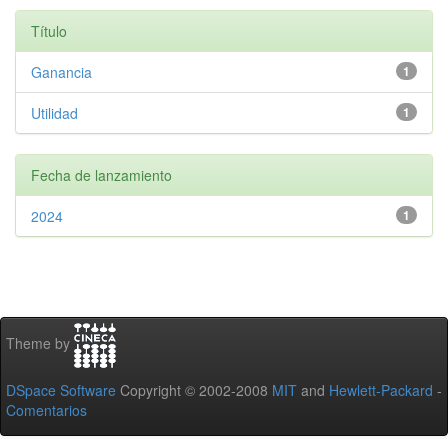
Título
Ganancia
1
Utilidad
1
Fecha de lanzamiento
2024
1
Theme by
DSpace Software
Copyright © 2002-2008
MIT
and
Hewlett-Packard
-
Comentarios