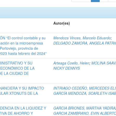
Autor(es)
“El control contable y su
Mendoza Vinces, Marcelo Eduardo
;
rmación en la microempresa
DELGADO ZAMORA, ANGELA PATRI
rtoviejo, provincia de
023 hasta febrero del 2024”
INISTRATIVO Y SU
Arteaga Coello, Helen
;
MOLINA SAAV
 ECONÓMICO DE LA
NICKY DENNYS
E LA CIUDAD DE
NANCIERA Y SU IMPACTO
INTRIAGO CEDEÑO, MERCEDES EL
ULAR XTONUTS DE LA
GARCÍA MENDOZA, SCARLETH ISA
IDENCIA EN LA LIQUIDEZ Y
GARCIA BRIONES, MARTHA YADIRA
TIVA DE AHORRO Y
GARCIA ZAMBRANO, EVIN ALBERT