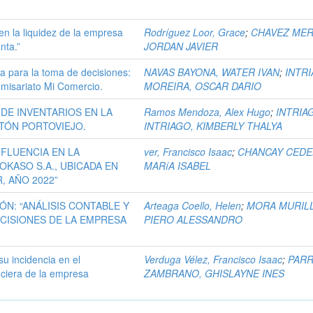
 en la liquidez de la empresa
Rodríguez Loor, Grace
;
CHAVEZ MER
nta.”
JORDAN JAVIER
ra para la toma de decisiones:
NAVAS BAYONA, WATER IVAN
;
INTR
Comisariato Mi Comercio.
MOREIRA, OSCAR DARIO
DE INVENTARIOS EN LA
Ramos Mendoza, Alex Hugo
;
INTRIA
TÓN PORTOVIEJO.
INTRIAGO, KIMBERLY THALYA
NFLUENCIA EN LA
ver, Francisco Isaac
;
CHANCAY CEDE
OKASO S.A., UBICADA EN
MARíA ISABEL
, AÑO 2022”
ÓN: “ANÁLISIS CONTABLE Y
Arteaga Coello, Helen
;
MORA MURIL
ECISIONES DE LA EMPRESA
PIERO ALESSANDRO
su incidencia en el
Verduga Vélez, Francisco Isaac
;
PAR
anciera de la empresa
ZAMBRANO, GHISLAYNE INES