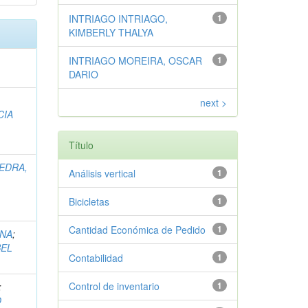
INTRIAGO INTRIAGO,
1
KIMBERLY THALYA
INTRIAGO MOREIRA, OSCAR
1
DARIO
next >
CIA
Título
EDRA,
Análisis vertical
1
Bicicletas
1
Cantidad Económica de Pedido
1
INA
;
BEL
Contabilidad
1
Control de inventario
1
;
O