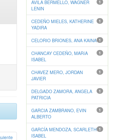
AVILA BERMELLO, WAGNER
1
LENIN
CEDEÑO MIELES, KATHERINE
1
YADIRA
CELORIO BRIONES, ANA KAINA
1
CHANCAY CEDEÑO, MARíA
1
ISABEL
CHAVEZ MERO, JORDAN
1
JAVIER
DELGADO ZAMORA, ANGELA
1
PATRICIA
GARCIA ZAMBRANO, EVIN
1
ALBERTO
GARCÍA MENDOZA, SCARLETH
1
ISABEL
guiente