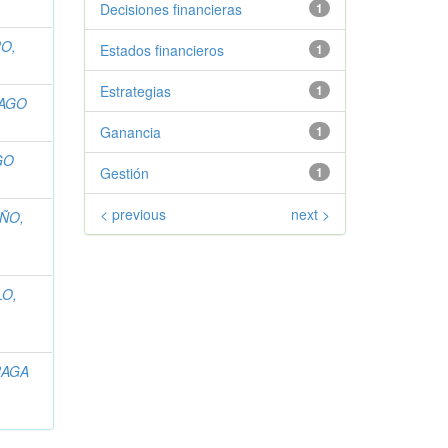
Decisiones financieras
1
O,
Estados financieros
1
Estrategias
1
IAGO
Ganancia
1
GO
Gestión
1
< previous
next >
ÑO,
LO,
RAGA