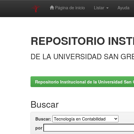
Página de inicio
Listar
Ayuda
Skip
navigation
REPOSITORIO INST
DE LA UNIVERSIDAD SAN GR
Repositorio Institucional de la Universidad San 
Buscar
Buscar:
por