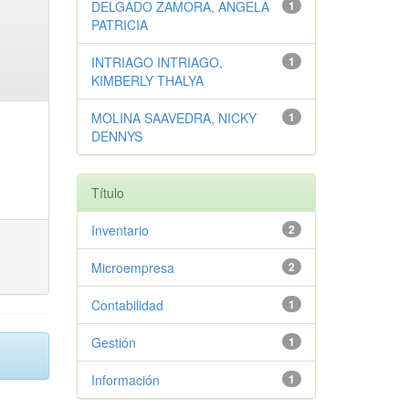
DELGADO ZAMORA, ANGELA
1
PATRICIA
INTRIAGO INTRIAGO,
1
KIMBERLY THALYA
MOLINA SAAVEDRA, NICKY
1
DENNYS
Título
Inventario
2
Microempresa
2
Contabilidad
1
Gestión
1
Información
1