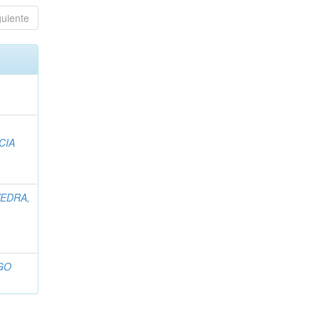
guiente
CIA
VEDRA,
GO