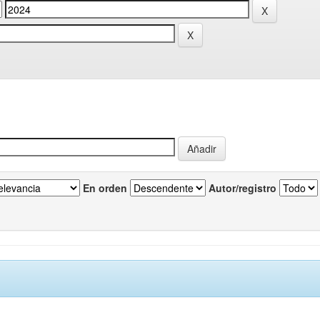
En orden
Autor/registro