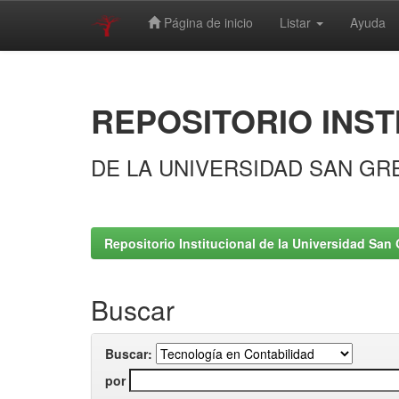
Página de inicio
Listar
Ayuda
Skip
navigation
REPOSITORIO INST
DE LA UNIVERSIDAD SAN GR
Repositorio Institucional de la Universidad San 
Buscar
Buscar:
por