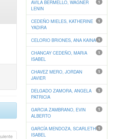
AVILA BERMELLO, WAGNER
1
LENIN
CEDEÑO MIELES, KATHERINE
1
YADIRA
CELORIO BRIONES, ANA KAINA
1
CHANCAY CEDEÑO, MARíA
1
ISABEL
CHAVEZ MERO, JORDAN
1
JAVIER
DELGADO ZAMORA, ANGELA
1
PATRICIA
GARCIA ZAMBRANO, EVIN
1
ALBERTO
GARCÍA MENDOZA, SCARLETH
1
ISABEL
guiente