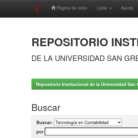
Página de inicio
Listar
Ayuda
Skip
navigation
REPOSITORIO INST
DE LA UNIVERSIDAD SAN GR
Repositorio Institucional de la Universidad San 
Buscar
Buscar:
por