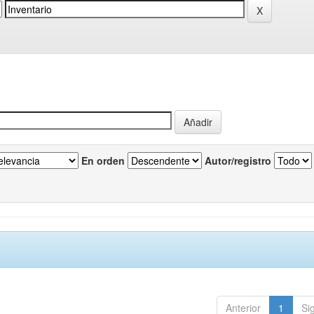
En orden
Autor/registro
Anterior
1
Si