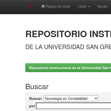
Página de inicio
Listar
Ayuda
Skip
navigation
REPOSITORIO INST
DE LA UNIVERSIDAD SAN GR
Repositorio Institucional de la Universidad San 
Buscar
Buscar:
por