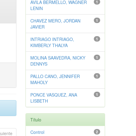
AVILA BERMELLO, WAGNER
1
LENIN
CHAVEZ MERO, JORDAN
1
JAVIER
INTRIAGO INTRIAGO,
1
KIMBERLY THALYA
MOLINA SAAVEDRA, NICKY
1
DENNYS
PALLO CANO, JENNIFER
1
MAHOLY
PONCE VASQUEZ, ANA
1
LISBETH
Título
Control
2
guiente