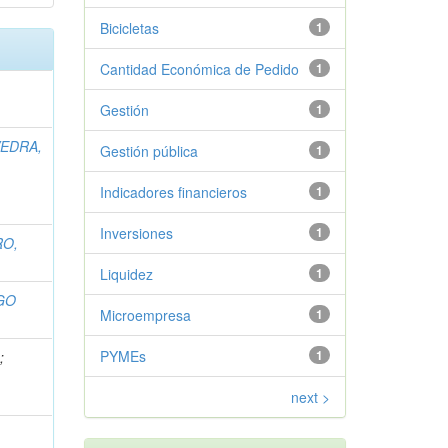
Bicicletas
1
Cantidad Económica de Pedido
1
Gestión
1
VEDRA,
Gestión pública
1
Indicadores financieros
1
Inversiones
1
RO,
Liquidez
1
GO
Microempresa
1
PYMEs
1
A
;
next >