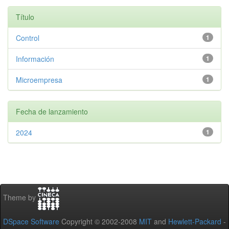
Título
Control
1
Información
1
Microempresa
1
Fecha de lanzamiento
2024
1
Theme by
DSpace Software
Copyright © 2002-2008
MIT
and
Hewlett-Packard
-