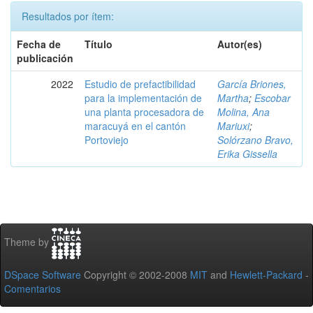
Resultados por ítem:
Fecha de
Título
Autor(es)
publicación
2022
Estudio de prefactibilidad
García Briones,
para la implementación de
Martha
;
Escobar
una planta procesadora de
Molina, Ana
maracuyá en el cantón
Mariuxi
;
Portoviejo
Solórzano Bravo,
Erika Gissella
Theme by
DSpace Software
Copyright © 2002-2008
MIT
and
Hewlett-Packard
-
Comentarios