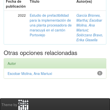
Fecha de
Título
Autor(es)
publicación
2022
Estudio de prefactibilidad
García Briones,
para la implementación de
Martha
;
Escobar
una planta procesadora de
Molina, Ana
maracuyá en el cantón
Mariuxi
;
Portoviejo
Solórzano Bravo,
Erika Gissella
Otras opciones relacionadas
Autor
Escobar Molina, Ana Mariuxi
1
Theme by