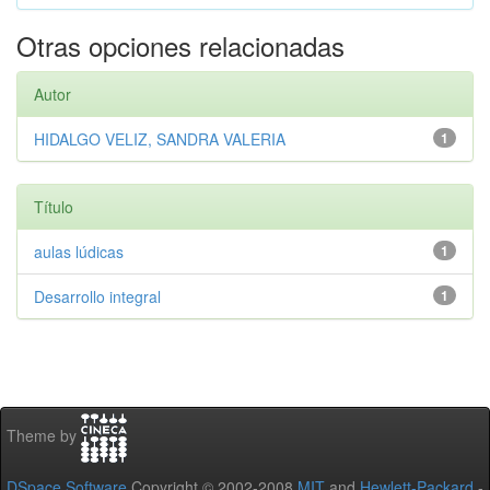
Otras opciones relacionadas
Autor
HIDALGO VELIZ, SANDRA VALERIA
1
Título
aulas lúdicas
1
Desarrollo integral
1
Theme by
DSpace Software
Copyright © 2002-2008
MIT
and
Hewlett-Packard
-