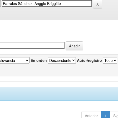
En orden
Autor/registro
Anterior
1
Si