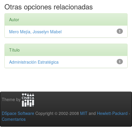
Otras opciones relacionadas
Autor
Mero Mejía, Josselyn Mabel
1
Título
Administración Estratégica
1
Theme by
DSpace Software
Copyright © 2002-2008
MIT
and
Hewlett-Packard
-
Comentarios