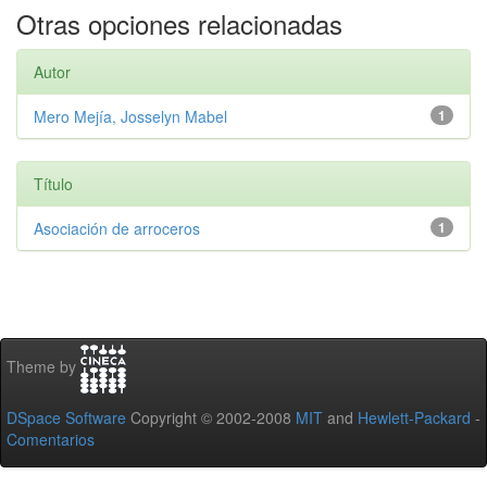
Otras opciones relacionadas
Autor
Mero Mejía, Josselyn Mabel
1
Título
Asociación de arroceros
1
Theme by
DSpace Software
Copyright © 2002-2008
MIT
and
Hewlett-Packard
-
Comentarios