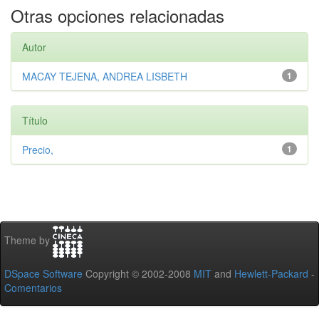
Otras opciones relacionadas
Autor
MACAY TEJENA, ANDREA LISBETH
1
Título
Precio,
1
Theme by
DSpace Software
Copyright © 2002-2008
MIT
and
Hewlett-Packard
-
Comentarios