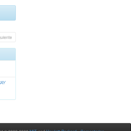
guiente
AY