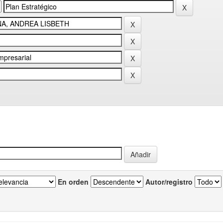
En orden
Autor/registro