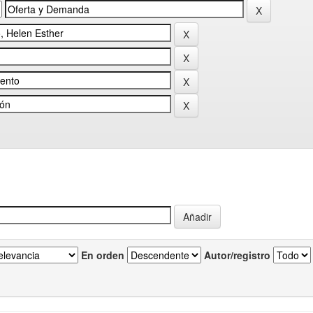
En orden
Autor/registro