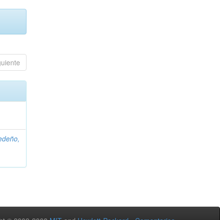
guiente
edeño,