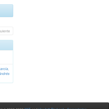
guiente
arcía,
Andrés