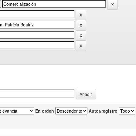
En orden
Autor/registro