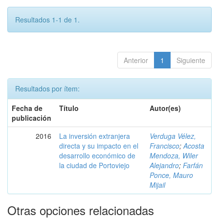
Resultados 1-1 de 1.
Anterior
1
Siguiente
Resultados por ítem:
Fecha de
Título
Autor(es)
publicación
2016
La inversión extranjera
Verduga Vélez,
directa y su impacto en el
Francisco
;
Acosta
desarrollo económico de
Mendoza, Wiler
la ciudad de Portoviejo
Alejandro
;
Farfán
Ponce, Mauro
Mijail
Otras opciones relacionadas